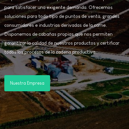
para satisfacer una exigente demanda. Ofrecemos
soluciones para todo tipo de puntos de venta, grandes
consumidores e industrias derivadas de la carne.
Disponemos de cabañas propias que nos permiten
garantizar la calidad de nuestros productos y certificar
todos los procesos de la cadena productiva.
Nuestra Empresa